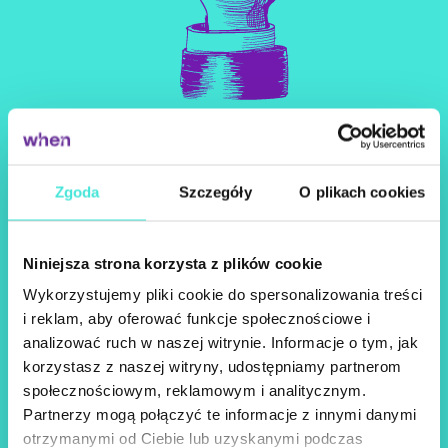
Dziękujemy za wiadomość,
Zgoda
Szczegóły
O plikach cookies
skontaktujemy się
najszybciej jak to możliwe.
Niniejsza strona korzysta z plików cookie
Wykorzystujemy pliki cookie do spersonalizowania treści
i reklam, aby oferować funkcje społecznościowe i
Do usłyszenia!
analizować ruch w naszej witrynie. Informacje o tym, jak
korzystasz z naszej witryny, udostępniamy partnerom
społecznościowym, reklamowym i analitycznym.
Partnerzy mogą połączyć te informacje z innymi danymi
Powrót
otrzymanymi od Ciebie lub uzyskanymi podczas