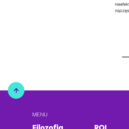
nieefek
najczę
MENU
Filozofia
ROI