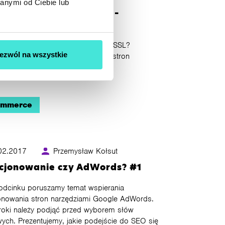
anymi od Ciebie lub
fikaty SSL, czy warto? –
eting na czasie #3
o warto korzystać z certyfikatów SSL?
ezwól na wszystkie
awienie na przykładzie sklepów i stron
ących wrażliwe dane.
ommerce
02.2017
Przemysław Kołsut
cjonowanie czy AdWords? #1
odcinku poruszamy temat wspierania
onowania stron narzędziami Google AdWords.
kroki należy podjąć przed wyborem słów
ych. Prezentujemy, jakie podejście do SEO się