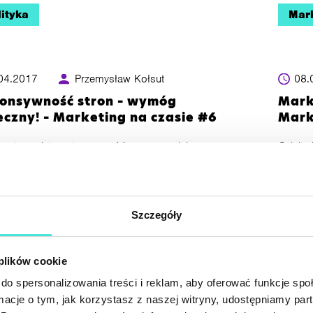
ityka
Mar
04.2017
Przemysław Kołsut
08.
onsywność stron – wymóg
Mark
eczny! – Marketing na czasie #6
Mark
c stronę internetową zwróć uwagę na jej
Odcine
sywność, czyli dopasowanie rozmiaru witryny do
Wykorz
elczości ekranu. Strony dopasowane pod kątem
reklamy
 będą się na nich lepiej wyświetlać i wpłyną
wnie na swój odbiór.
Szczegóły
gle Ads
E-c
 plików cookie
do spersonalizowania treści i reklam, aby oferować funkcje sp
ormacje o tym, jak korzystasz z naszej witryny, udostępniamy p
03.2017
Przemysław Kołsut
23.