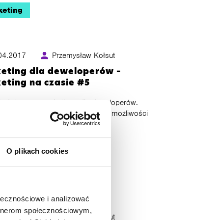
keting
04.2017
Przemysław Kołsut
eting dla deweloperów –
eting na czasie #5
k dotyczący marketingu dla deweloperów.
ystanie Google AdWords i innych możliwości
 w Internecie.
O plikach cookies
ommerce
ołecznościowe i analizować
artnerom społecznościowym,
03.2017
Przemysław Kołsut