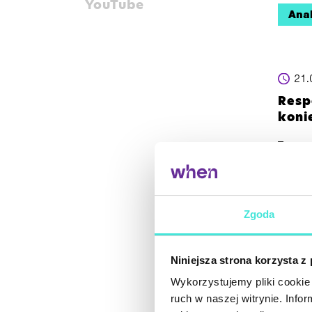
YouTube
Anal
21.
Resp
koni
Tworzą
respon
rozdzi
komórek
pozyty
Zgoda
Goo
Niniejsza strona korzysta z
Wykorzystujemy pliki cookie 
ruch w naszej witrynie. Inf
23.