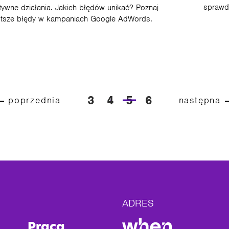
sprawd
tywne działania. Jakich błędów unikać? Poznaj
stsze błędy w kampaniach Google AdWords.
3
4
5
6
poprzednia
następna
ADRES
Praca