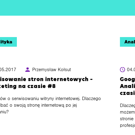
ityka
Anal
05.2017
Przemysław Kołsut
04.
isowanie stron internetowych –
Goog
eting na czasie #8
Anal
czas
łów o serwisowaniu witryny internetowej. Dlaczego
bać o swoją stronę internetową po jej
Dlaczeg
niu?
możemy 
stronie
profesj