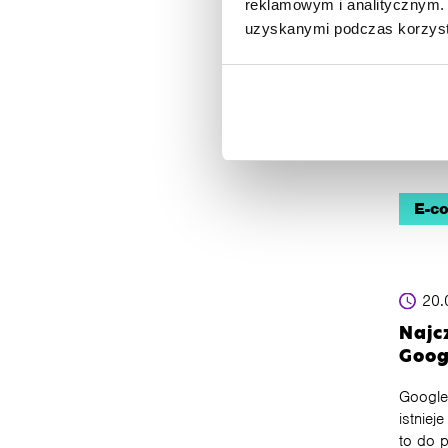
reklamowym i analitycznym. 
Goog
uzyskanymi podczas korzysta
Mark
Odcine
AdWord
reklam
reklam 
E-c
20.
Najc
Goog
Google
istnie
to do 