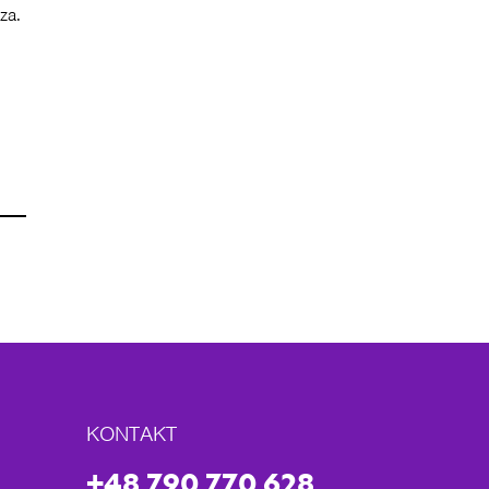
za.
KONTAKT
+48 790 770 628