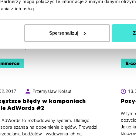
Partnerzy mogą połączyć te informacje z innymi danymi otrzym
le AdWords sieć reklamowa GDN –
Certy
nia z ich usług.
eting na czasie #4
Mark
k porusza temat sieci reklamowej w Google
Dlaczeg
Spersonalizuj
Z
s. Pokazuje możliwości udostępniane dla
Przedst
odawców w systemie reklamowym - rodzaje
zbieraj
i ich rozmiary.
ommerce
E-c
02.2017
Przemysław Kołsut
13.
zęstsze błędy w kampaniach
Pozy
le AdWords #2
W tym 
pozycj
 AdWords to rozbudowany system. Dlatego
Jakie 
je spora szansa na popełnienie błędów. Prowadzi
kluczow
przepalania budżetów i wydawania ich na