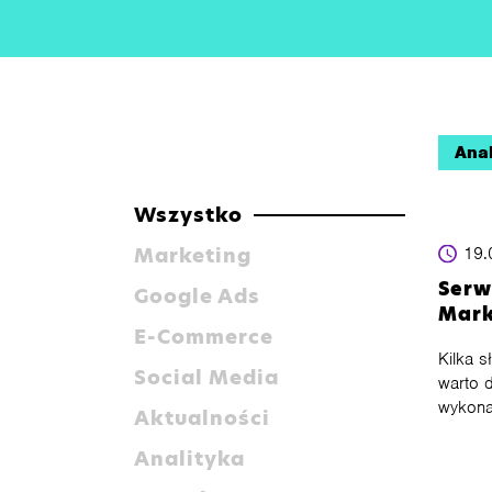
Anal
Wszystko
Marketing
19.
Serw
Google Ads
Mark
E-Commerce
Kilka s
Social Media
warto d
wykona
Aktualności
Analityka