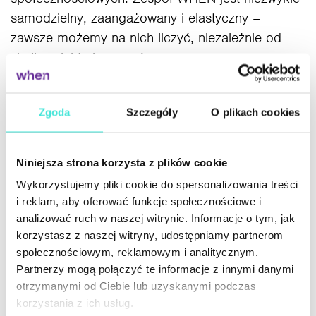
samodzielny, zaangażowany i elastyczny –
zawsze możemy na nich liczyć, niezależnie od
skali projektu i wyzwań.
Doceniamy nie tylko profesjonalizm i
Zgoda
Szczegóły
O plikach cookies
doświadczenie zespołu WHEN, ale również ich
zrozumienie dynamiki sezonowego produktu oraz
skuteczne podejście do zarządzania wieloma
Niniejsza strona korzysta z plików cookie
kampaniami równolegle. To agencja, która potrafi
Wykorzystujemy pliki cookie do spersonalizowania treści
połączyć kreatywność z precyzją realizacyjną,
i reklam, aby oferować funkcje społecznościowe i
zarówno na poziomie lokalnym, jak i globalnym.
analizować ruch w naszej witrynie. Informacje o tym, jak
korzystasz z naszej witryny, udostępniamy partnerom
społecznościowym, reklamowym i analitycznym.
Z pełnym przekonaniem rekomendujemy agencję
Partnerzy mogą połączyć te informacje z innymi danymi
WHEN jako partnera marketingowego dla
otrzymanymi od Ciebie lub uzyskanymi podczas
projektów, które mają ambicję wykraczać poza
korzystania z ich usług.