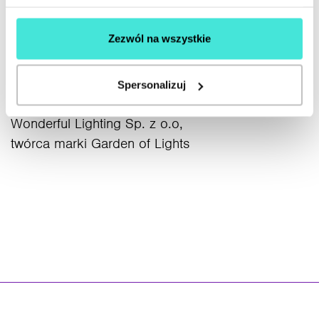
granice kraju – i chcą budować markę o
międzynarodowej sile oddziaływania.
Zezwól na wszystkie
Michał Chojnacki
Prezes Zarządu
Spersonalizuj
Wonderful Lighting Sp. z o.o,
twórca marki Garden of Lights