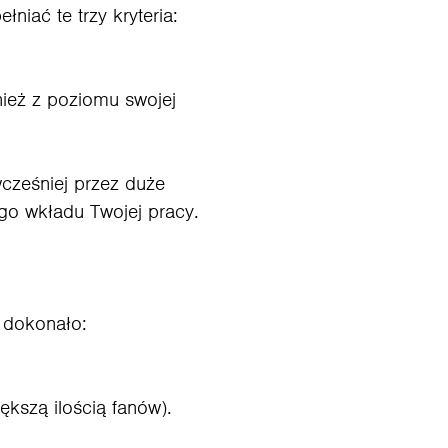
niać te trzy kryteria:
nież z poziomu swojej
wcześniej przez duże
go wkładu Twojej pracy.
ę dokonało:
ększą ilością fanów).