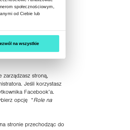
artnerom społecznościowym,
anymi od Ciebie lub
ezwól na wszystkie
u
nie zarządzasz stroną,
stratora. Jeśli korzystasz
żytkownika Facebook’a.
ybierz opcję “
Role na
na stronie przechodząc do