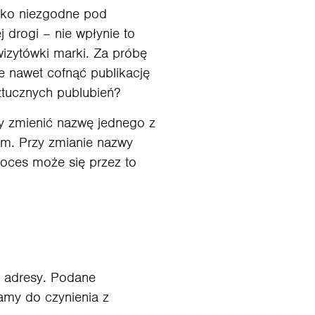
jako niezgodne pod
 drogi – nie wpłynie to
wizytówki marki. Za próbę
e nawet cofnąć publikację
ztucznych publubień?
ży zmienić nazwę jednego z
em. Przy zmianie nazwy
roces może się przez to
e adresy. Podane
amy do czynienia z