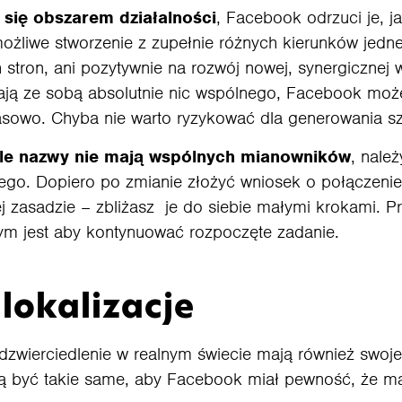
 się obszarem działalności
, Facebook odrzuci je, 
możliwe stworzenie z zupełnie różnych kierunków jednej
stron, ani pozytywnie na rozwój nowej, synergicznej 
 mają ze sobą absolutnie nic wspólnego, Facebook moż
zasowo. Chyba nie warto ryzykować dla generowania s
 ale nazwy nie mają wspólnych mianowników
, nale
giego. Dopiero po zmianie złożyć wniosek o połączeni
j zasadzie – zbliżasz je do siebie małymi krokami. P
zym jest aby kontynuować rozpoczęte zadanie.
lokalizacje
odzwierciedlenie w realnym świecie mają również swoj
zą być takie same, aby Facebook miał pewność, że m