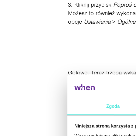
Kliknij przycisk
Poproś o
Możesz to również wykonać
opcje
Ustawienia
>
Ogólne
Gotowe. Teraz trzeba wykaz
wybranych profili. Weryfik
Zdarzają się problemy już 
to jeszcze nie koniec. Ozn
Zgoda
niespełnione lub naruszo
ułatwienia sprawy, przebr
Niniejsza strona korzysta z
Wykorzystujemy pliki cookie 