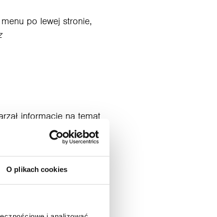
menu po lewej stronie,
z
arzał informacje na temat
ego odrzucenia. Spokojnie,
iej kryteriów jest
O plikach cookies
atkowych kroków. Dla
ak sobie z nimi poradzić.
ołecznościowe i analizować