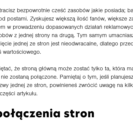
tracisz bezpowrotnie cześć zasobów jakie posiada; baz
d postami. Zyskujesz większą ilość fanów, większe zasi
ktem w prowadzeniu dopasowanych działań reklamowyc
obów z jednej strony na drugą. Tym samym umacniasz
ięcie jednej ze stron jest nieodwracalne, dlatego prz
oś wartościowego.
tać, że stroną główną może zostać tylko ta, która ma
nie zostaną połączone. Pamiętaj o tym, jeśli planuje
azwy jednej ze stron, powinieneś zwrócić uwagę na ki
 części artykułu.
połączenia stron